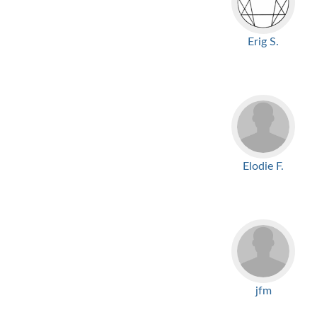
Erig S.
Elodie F.
jfm