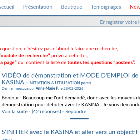
ccueil
Présentation
Boutique
Témoignages
New
Enregistrer
Enregistrer votre
votre
kasina
 question, n’hésitez pas d’abord à faire une recherche,
“module de recherche”
prévu à cet effet,
la page”
qui contient la liste de
toutes les questions “postées”.
VIDÉO de démonstration et MODE D'EMPLOI de l
KASINA
:: INITIATION & UTILISATION perso
Dernier message par
Anne-Marie P.
le 28-02-2026
Bonjour ! Beaucoup me l'ont demandé, donc avec les moyens du
démonstration pour débuter avec le KASINA . Je vous demande t
Voir la suite - (42 réponses) - Répondre
S'INITIER avec le KASINA et aller vers un objectif
perso