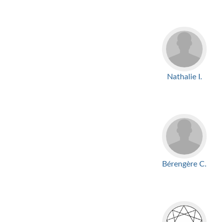
Nathalie I.
Bérengère C.