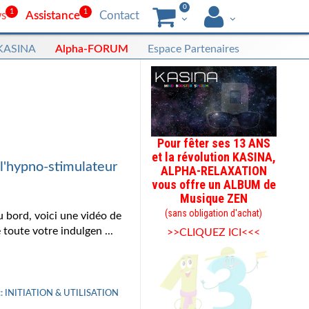
0
1
1
s
Assistance
Contact
 KASINA
Alpha-FORUM
Espace Partenaires
Pour fêter ses 13 ANS
et la révolution KASINA,
'hypno-stimulateur
ALPHA-RELAXATION
vous offre un ALBUM de
Musique ZEN
(sans obligation d'achat)
 bord, voici une vidéo de
oute votre indulgen ...
>>CLIQUEZ ICI<<<
:: INITIATION & UTILISATION