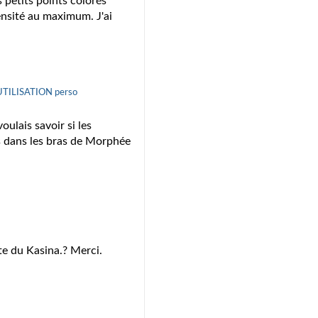
s petits points colorés
tensité au maximum. J'ai
 UTILISATION perso
ulais savoir si les
 dans les bras de Morphée
e du Kasina.? Merci.