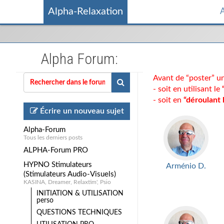
Alpha-Relaxation
A
Alpha Forum:
Avant de “poster” un
- soit en utilisant le
- soit en
“déroulant 
Écrire un nouveau sujet
Alpha-Forum
Tous les derniers posts
ALPHA-Forum PRO
HYPNO Stimulateurs
Arménio D.
(Stimulateurs Audio-Visuels)
KASINA, Dreamer, Relaxtim', Psio
INITIATION & UTILISATION
perso
QUESTIONS TECHNIQUES