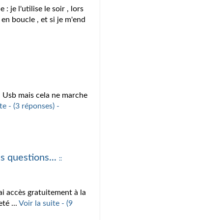
je l'utilise le soir , lors
en boucle , et si je m'end
la Usb mais cela ne marche
ite - (3 réponses) -
s questions...
::
i accès gratuitement à la
té ...
Voir la suite - (9