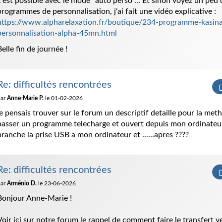
c'est possible avec le mode "auto perso"... Et sinon voyez un peu
programmes de personnalisation, j'ai fait une vidéo explicative :
https://www.alpharelaxation.fr/boutique/234-programme-kasin
personnalisation-alpha-45mn.html
Belle fin de journée !
Re: difficultés rencontrées
par
Anne-Marie P.
le 01-02-2026
je pensais trouver sur le forum un descriptif detaille pour la met
passer un programme telecharge et ouvert depuis mon ordinateur
branche la prise USB a mon ordinateur et ......apres ????
Re: difficultés rencontrées
par
Arménio D.
le 23-06-2026
Bonjour Anne-Marie !
Voir ici sur notre forum le rappel de comment faire le transfert 