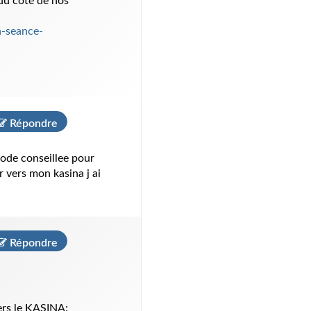
 du côté de nos
a-seance-
Répondre
hode conseillee pour
 vers mon kasina j ai
Répondre
vers le KASINA: