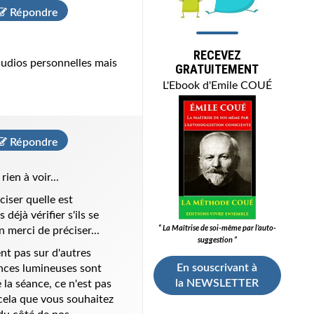
Répondre
RECEVEZ
audios personnelles mais
GRATUITEMENT
L'Ebook d'Emile COUÉ
Répondre
ien à voir...
ciser quelle est
éjà vérifier s'ils se
“ La Maîtrise de soi-même par l’auto-
n merci de préciser...
suggestion ”
nt pas sur d'autres
En souscrivant à
nces lumineuses sont
la NEWSLETTER
a séance, ce n'est pas
 cela que vous souhaitez