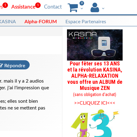
0
1
1
s
Assistance
Contact
 KASINA
Alpha-FORUM
Espace Partenaires
Pour fêter ses 13 ANS
Répondre
et la révolution KASINA,
ALPHA-RELAXATION
. mais il y a 2 audios
vous offre un ALBUM de
Musique ZEN
r. j'ai l'impression que
(sans obligation d'achat)
es; elles sont bien
>>CLIQUEZ ICI<<<
ttes ne se mettent pas