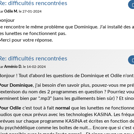
Re: difficultés rencontrées
par
Odile M.
le 27-01-2024
bonjour
Je rencontre le même problème que Dominique. J'ai installé des 
les lunettes ne fonctionnent pas.
Merci pour votre réponse.
Re: difficultés rencontrées
par
Arménio D.
le 14-02-2024
Bonjour ! Tout d'abord les questions de Dominique et Odile n'ont r
Pour Dominique
, j'ai besoin d'en savoir plus, pouvez-vous me pré
l'extenison du nom des 2 programmes en question ? Pourriez vous d
terminent bien par ".mp3" (sans les guillements bien sûr) ? Et sino
Pour Odile
c'est tout à fait
normal
que les lunettes ne fonctionne
audios que ceux prévus avec les technologies KASINA. Les fréqu
prévues sur chaque programme KASINA et écrites en fonction de l
du psychédélique comme les boîtes de nuit... Encore que si c'est