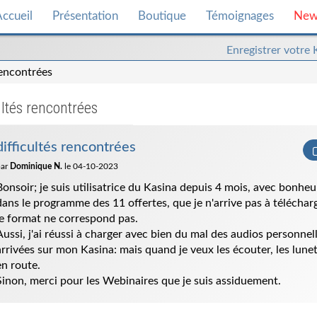
ccueil
Présentation
Boutique
Témoignages
New
Enregistrer
Enregistrer votre
votre
rencontrées
kasina
ultés rencontrées
difficultés rencontrées
par
Dominique N.
le 04-10-2023
Bonsoir; je suis utilisatrice du Kasina depuis 4 mois, avec bonheur
dans le programme des 11 offertes, que je n'arrive pas à télécharge
le format ne correspond pas.
Aussi, j'ai réussi à charger avec bien du mal des audios personnell
arrivées sur mon Kasina: mais quand je veux les écouter, les lune
en route.
Sinon, merci pour les Webinaires que je suis assiduement.