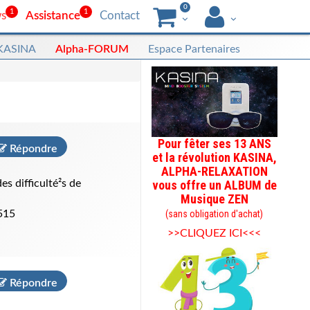
0
1
1
s
Assistance
Contact
 KASINA
Alpha-FORUM
Espace Partenaires
Pour fêter ses 13 ANS
Répondre
et la révolution KASINA,
ALPHA-RELAXATION
s difficulté²s de
vous offre un ALBUM de
Musique ZEN
515
(sans obligation d'achat)
>>CLIQUEZ ICI<<<
Répondre