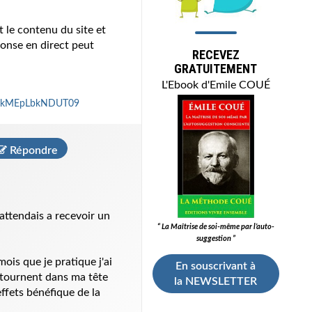
t le contenu du site et
ponse en direct peut
RECEVEZ
GRATUITEMENT
L'Ebook d'Emile COUÉ
2xkMEpLbkNDUT09
Répondre
attendais a recevoir un
“ La Maîtrise de soi-même par l’auto-
suggestion ”
ois que je pratique j'ai
En souscrivant à
i tournent dans ma tête
la NEWSLETTER
ffets bénéfique de la