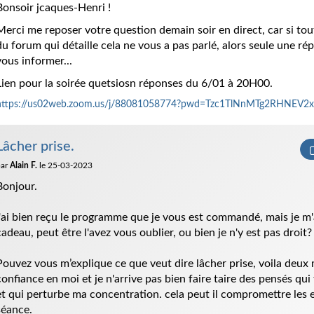
Bonsoir jcaques-Henri !
Merci me reposer votre question demain soir en direct, car si tou
du forum qui détaille cela ne vous a pas parlé, alors seule une ré
vous informer...
Lien pour la soirée quetsiosn réponses du 6/01 à 20H00.
https://us02web.zoom.us/j/88081058774?pwd=Tzc1TlNnMTg2RHNEV
Lâcher prise.
par
Alain F.
le 25-03-2023
Bonjour.
j'ai bien reçu le programme que je vous est commandé, mais je m'
cadeau, peut être l'avez vous oublier, ou bien je n'y est pas droit?
Pouvez vous m’explique ce que veut dire lâcher prise, voila deux m
confiance en moi et je n'arrive pas bien faire taire des pensés qu
et qui perturbe ma concentration. cela peut il compromettre les e
séance.