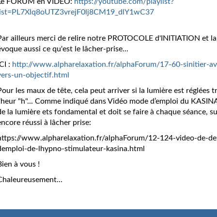
Le FORUM en VIDÉO:
https://youtube.com/playlist?
list=PL7Xlq8oUTZ3vrejF0lj8CM19_dlY1wC37
Par ailleurs merci de relire notre PROTOCOLE d'INITIATION et la v
évoque aussi ce qu'est le lâcher-prise...
CI :
http://www.alpharelaxation.fr/alphaForum/17-60-sinitier-ave
vers-un-objectif.html
Pour les maux de tête, cela peut arriver si la lumière est réglées tr
l'heur "h"... Comme indiqué dans Vidéo mode d’emploi du KASINA
de la lumière ets fondamental et doit se faire à chaque séance, su
encore réussi à lâcher prise:
https://www.alpharelaxation.fr/alphaForum/12-124-video-de-d
demploi-de-lhypno-stimulateur-kasina.html
Bien à vous !
Chaleureusement…