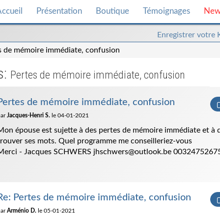
ccueil
Présentation
Boutique
Témoignages
New
Enregistrer
Enregistrer votre
votre
s de mémoire immédiate, confusion
kasina
s:
Pertes de mémoire immédiate, confusion
Pertes de mémoire immédiate, confusion
par
Jacques-Henri S.
le 04-01-2021
Mon épouse est sujette à des pertes de mémoire immédiate et à de
trouver ses mots. Quel programme me conseilleriez-vous
Merci - Jacques SCHWERS jhschwers@outlook.be 0032475267
Re: Pertes de mémoire immédiate, confusion
par
Arménio D.
le 05-01-2021