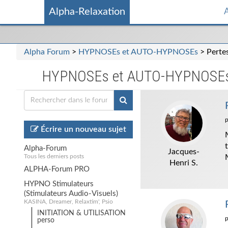
Alpha-Relaxation
A
Alpha Forum
>
HYPNOSEs et AUTO-HYPNOSEs
> Perte
HYPNOSEs et AUTO-HYPNOSE
Écrire un nouveau sujet
Alpha-Forum
Jacques-
Tous les derniers posts
Henri S.
ALPHA-Forum PRO
HYPNO Stimulateurs
(Stimulateurs Audio-Visuels)
KASINA, Dreamer, Relaxtim', Psio
INITIATION & UTILISATION
perso