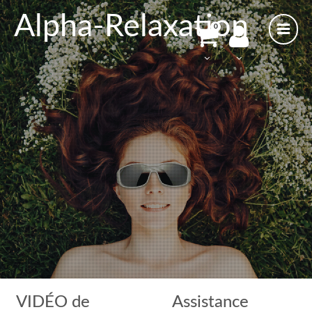
Alpha-Relaxation
0
VIDÉO de
Assistance