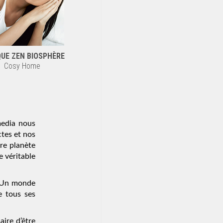
UE ZEN BIOSPHÈRE
Cosy Home
media nous
ctes et nos
tre planète
e véritable
? Un monde
e tous ses
aire d’être