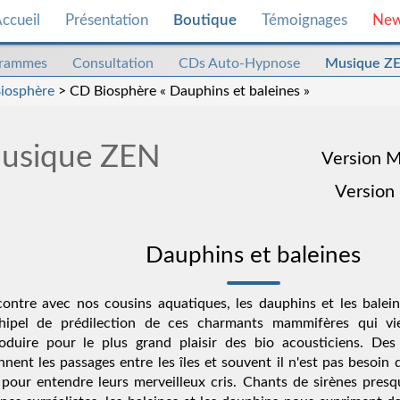
ccueil
Présentation
Boutique
Témoignages
Ne
grammes
Consultation
CDs Auto-Hypnose
Musique Z
iosphère
> CD Biosphère « Dauphins et baleines »
usique ZEN
Version 
Version
Dauphins et baleines
ontre avec nos cousins aquatiques, les dauphins et les balein
rchipel de prédilection de ces charmants mammifères qui v
oduire pour le plus grand plaisir des bio acousticiens. Des
onnent les passages entre les îles et souvent il n'est pas besoin 
pour entendre leurs merveilleux cris. Chants de sirènes pres