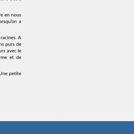
re en nous
orsqu’on a
racines. A
ns purs de
rs avec le
orme et de
 Une petite