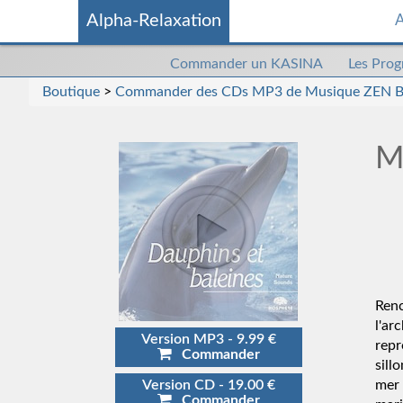
Alpha-Relaxation
A
Commander
Commander un KASINA
Les Pro
un
Boutique
>
Commander des CDs MP3 de Musique ZEN B
kasina
M
Renc
l'a
Version MP3 - 9.99 €
repr
Commander
sill
Version CD - 19.00 €
mer 
Commander