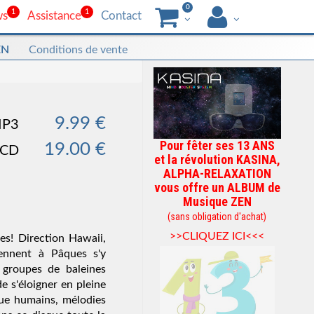
0
1
1
ws
Assistance
Contact
EN
Conditions de vente
9.99 €
MP3
Pour fêter ses 13 ANS
19.00 €
 CD
et la révolution KASINA,
ALPHA-RELAXATION
vous offre un ALBUM de
Musique ZEN
(sans obligation d'achat)
>>CLIQUEZ ICI<<<
es! Direction Hawaii,
iennent à Pâques s'y
 groupes de baleines
de s'éloigner en pleine
que humains, mélodies