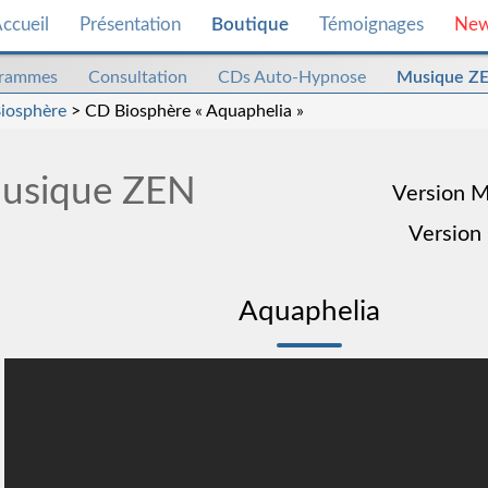
ccueil
Présentation
Boutique
Témoignages
Ne
grammes
Consultation
CDs Auto-Hypnose
Musique Z
iosphère
> CD Biosphère « Aquaphelia »
usique ZEN
Version 
Version
Aquaphelia