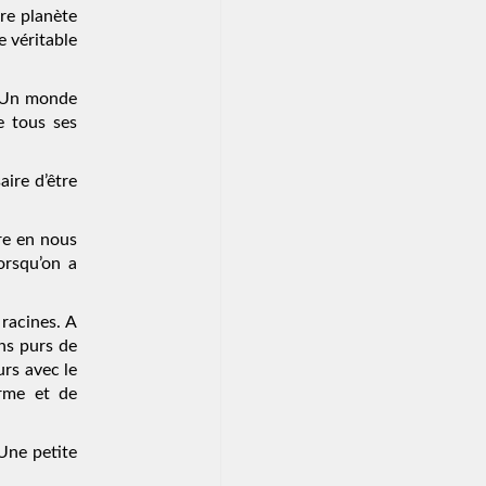
tre planète
e véritable
? Un monde
e tous ses
aire d’être
re en nous
orsqu’on a
racines. A
ns purs de
rs avec le
orme et de
 Une petite