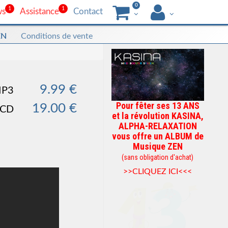
0
1
1
ws
Assistance
Contact
EN
Conditions de vente
9.99 €
MP3
Pour fêter ses 13 ANS
19.00 €
 CD
et la révolution KASINA,
ALPHA-RELAXATION
vous offre un ALBUM de
Musique ZEN
(sans obligation d'achat)
>>CLIQUEZ ICI<<<