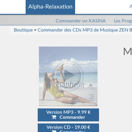
Alpha-Relaxation
A
Commander
Commander un KASINA
Les Pro
un
Boutique
>
Commander des CDs MP3 de Musique ZEN B
kasina
M
Version MP3 - 9.99 €
Commander
Version CD - 19.00 €