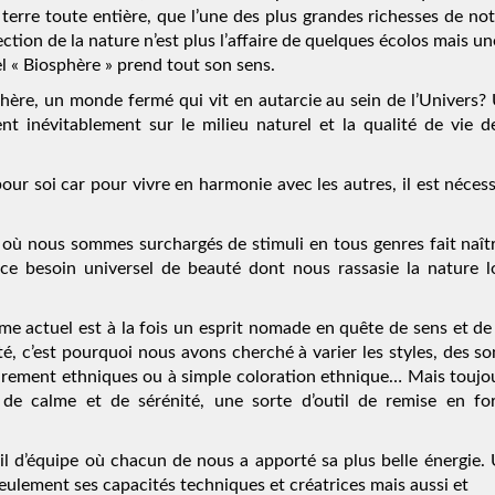
 terre toute entière, que l’une des plus grandes richesses de no
ection de la nature n’est plus l’affaire de quelques écolos mais un
l « Biosphère » prend tout son sens.
phère, un monde fermé qui vit en autarcie au sein de l’Univers
nt inévitablement sur le milieu naturel et la qualité de vie d
ur soi car pour vivre en harmonie avec les autres, il est nécess
, où nous sommes surchargés de stimuli en tous genres fait naît
ce besoin universel de beauté dont nous rassasie la nature l
me actuel est à la fois un esprit nomade en quête de sens et de 
é, c’est pourquoi nous avons cherché à varier les styles, des so
purement ethniques ou à simple coloration ethnique… Mais toujou
de calme et de sérénité, une sorte d’outil de remise en f
vail d’équipe où chacun de nous a apporté sa plus belle énergie.
eulement ses capacités techniques et créatrices mais aussi et