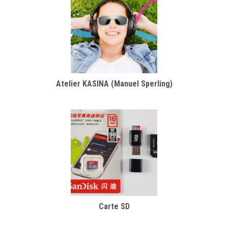
Atelier KASINA (Manuel Sperling)
Carte SD