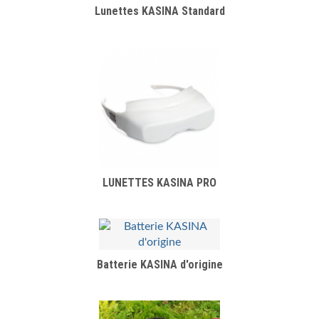
Lunettes KASINA Standard
LUNETTES KASINA PRO
Batterie KASINA d'origine