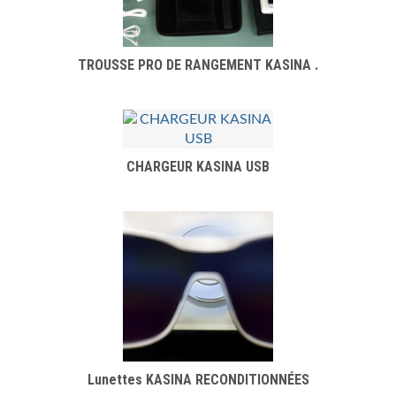
TROUSSE PRO DE RANGEMENT KASINA .
CHARGEUR KASINA USB
Lunettes KASINA RECONDITIONNÉES