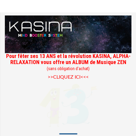
Pour fêter ses 13 ANS et la révolution KASINA, ALPHA-
RELAXATION vous offre un ALBUM de Musique ZEN
(sans obligation d'achat)
>>CLIQUEZ ICI<<<