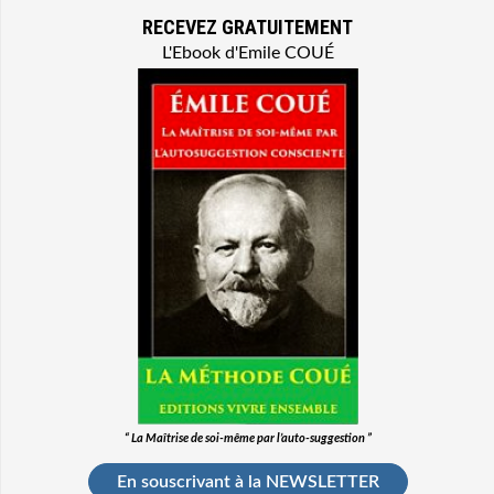
RECEVEZ GRATUITEMENT
L'Ebook d'Emile COUÉ
“ La Maîtrise de soi-même par l’auto-suggestion ”
En souscrivant à la NEWSLETTER