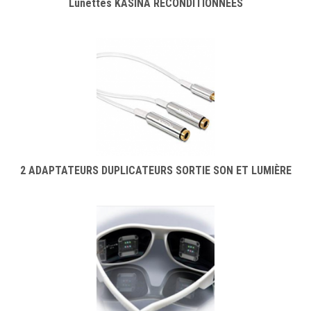
Lunettes KASINA RECONDITIONNÉES
2 ADAPTATEURS DUPLICATEURS SORTIE SON ET LUMIÈRE