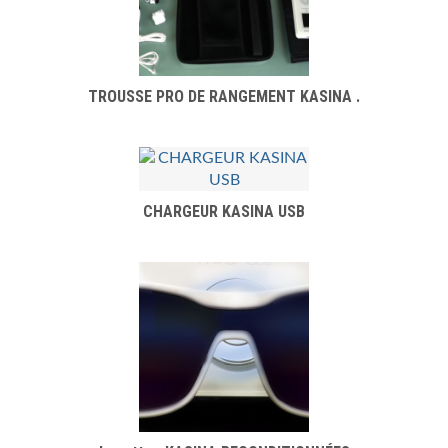
TROUSSE PRO DE RANGEMENT KASINA .
CHARGEUR KASINA USB