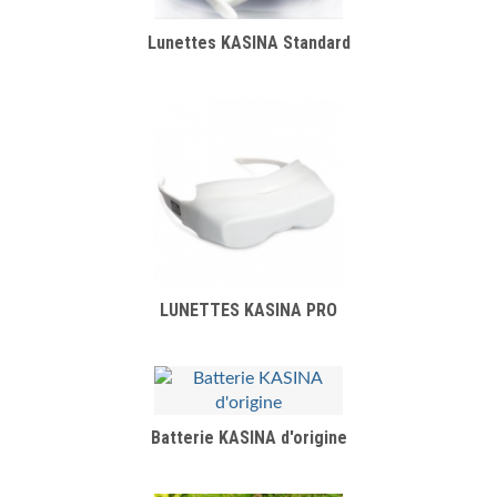
Lunettes KASINA Standard
LUNETTES KASINA PRO
Batterie KASINA d'origine