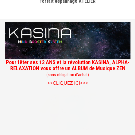
Forfait dépannage ATELIER
Pour fêter ses 13 ANS et la révolution KASINA, ALPHA-
RELAXATION vous offre un ALBUM de Musique ZEN
(sans obligation d'achat)
>>CLIQUEZ ICI<<<