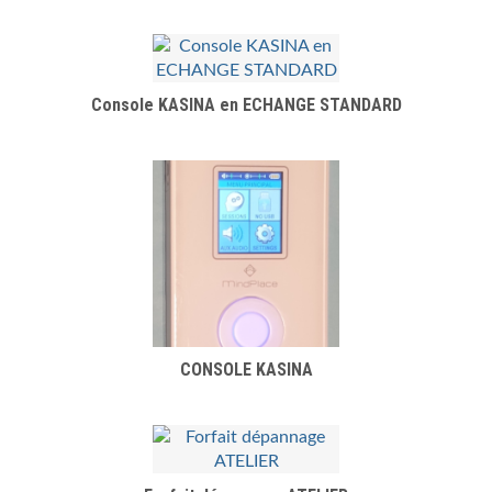
Console KASINA en ECHANGE STANDARD
CONSOLE KASINA