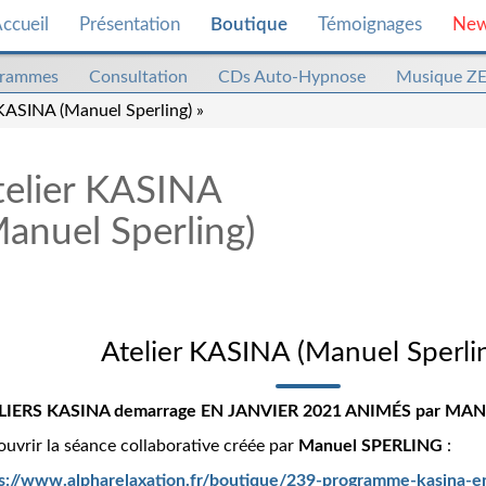
ccueil
Présentation
Boutique
Témoignages
Ne
grammes
Consultation
CDs Auto-Hypnose
Musique Z
 KASINA (Manuel Sperling) »
telier KASINA
anuel Sperling)
Atelier KASINA (Manuel Sperli
LIERS KASINA demarrage EN JANVIER 2021 ANIMÉS par MA
uvrir la séance collaborative créée par
Manuel SPERLING
:
s://www.alpharelaxation.fr/boutique/239-programme-kasina-en