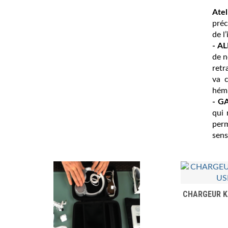
Atel
pré
de l
- A
de n
retr
va c
hém
- G
qui 
perm
sens
CHARGEUR K