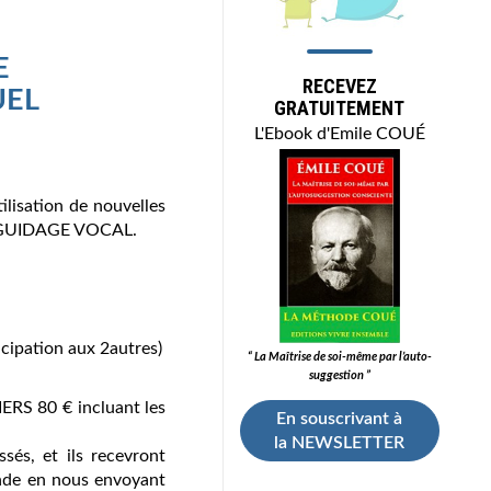
E
RECEVEZ
UEL
GRATUITEMENT
L'Ebook d'Emile COUÉ
tilisation de nouvelles
GUIDAGE VOCAL.
icipation aux 2autres)
“ La Maîtrise de soi-même par l’auto-
suggestion ”
S 80 € incluant les
En souscrivant à
la NEWSLETTER
sés, et ils recevront
ande en nous envoyant