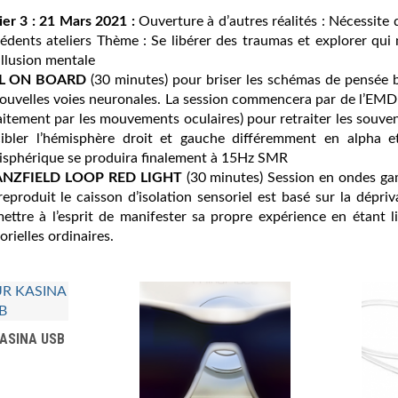
ier 3 : 21 Mars 2021 :
Ouverture à d’autres réalités : Nécessite 
cédents ateliers Thème : Se libérer des traumas et explorer qu
’illusion mentale
LL ON BOARD
(30 minutes) pour briser les schémas de pensée 
ouvelles voies neuronales. La session commencera par de l’EMDR 
aitement par les mouvements oculaires) pour retraiter les souve
ibler l’hémisphère droit et gauche différemment en alpha e
isphérique se produira finalement à 15Hz SMR
ANZFIELD LOOP RED LIGHT
(30 minutes) Session en ondes gam
reproduit le caisson d’isolation sensoriel est basé sur la dépri
ettre à l’esprit de manifester sa propre expérience en étant l
orielles ordinaires.
ASINA USB