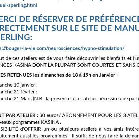
el-sperling.html
ERCI DE RÉSERVER DE PRÉFÉRENC
RECTEMENT SUR LE SITE DE MAN
ERLING:
s://bouger-la-vie.com/neurosciences/hypno-stimulation/
ut de ces ateliers est de vous faire découvrir les bienfaits et l'u
NCES KASINA DONT LA PLUPART SONT COURTES ET SANS 
S RETENUES les dimanches de 18 à 19h en Janvier :
nche 10 janvier :
nche 21 février :
nche 21 Mars (N.B : la présence à cet atelier nécessite une part
̂T PAR ATELIER :
30 euros/ ABONNEMENT POUR LES 3 ATELIER
veaux porgrammes KASINA .
IBILITÉ d'OFFRIR un ou plusieurs ateliers à vos amis intéres
uitement aussi les programmes; il suffit de nous faire la dem