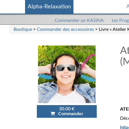
Alpha-Relaxation
A
Commander
Commander un KASINA
Les Pro
un
Boutique
>
Commander des accessoires
> Livre « Atelier
kasina
A
(M
30.00 €
ATE
Commander
Déco
http