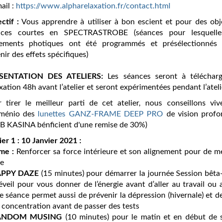
ail :
https://www.alpharelaxation.fr/contact.html
ctif :
Vous apprendre à utiliser à bon escient et pour des obje
ances courtes en SPECTRASTROBE (séances pour lesquelle
ements photiques ont été programmés et présélectionnés
nir des effets spécifiques)
SENTATION DES ATELIERS:
Les séances seront à téléchar
xation 48h avant l’atelier et seront expérimentées pendant l’ateli
 tirer le meilleur parti de cet atelier, nous conseillons viv
ménio des
lunettes GANZ-FRAME DEEP PRO
de vision profo
 KASINA bénficient d'une remise de 30%)
ier 1 : 10 Janvier 2021 :
me :
Renforcer sa force intérieure et son alignement pour de mei
ie
APPY DAZE
(15 minutes) pour démarrer la journée Session bê
éveil pour vous donner de l’énergie avant d’aller au travail ou
e séance permet aussi de prévenir la dépression (hivernale) et d
a concentration avant de passer des tests
ANDOM MUSING
(10 minutes) pour le matin et en début de so