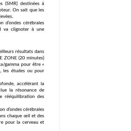
s (SMR) destinées à
oteur. On sait que les
evées.
 d’ondes cérébrales
d va clignoter à une
lleurs résultats dans
THE ZONE (20 minutes)
̂ta/gamma pour être «
il, les études ou pour
onde, accélérant la
clue la résonance de
 rééquilibration des
n d’ondes cérébrales
dans chaque œil et des
ure pour la cerveau et