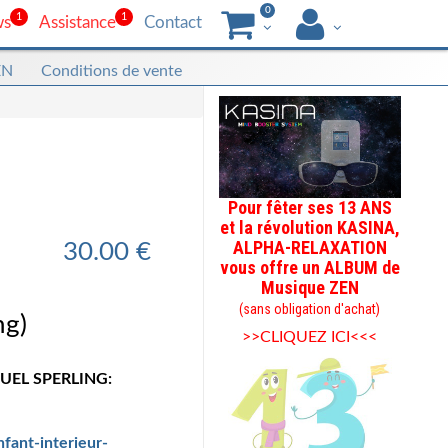
0
1
1
ws
Assistance
Contact
EN
Conditions de vente
Pour fêter ses 13 ANS
et la révolution KASINA,
ALPHA-RELAXATION
30.00 €
vous offre un ALBUM de
Musique ZEN
(sans obligation d'achat)
ng)
>>CLIQUEZ ICI<<<
NUEL SPERLING:
fant-interieur-