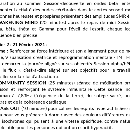
paration au sommeil Session-découverte en ondes bêta lente
enter l’activité des ondes cérébrales dans le cortex sensori-m
onnes heureuses et prospères présentent des amplitudes SMR él
WAKENING MIND
(20 minutes) après le repas de midi Session
a, bêta, thêta et Gamma pour l’éveil de l’esprit, chaque le
quence bien précise
ier 2 : 21 Février 2021 :
me :
Renforcer sa force intérieure et son alignement pour de mei
ie, Visualisation créatrice et reprogrammation mentale - IN 
 démarrer la journée aligné sur ses objectifs Session alpha/be
 le flux », c’est-à-dire aligné sur ses objectifs pour le trava
iller sur la « loi d’attraction ».
OMMUNITY SESSION
(25 minutes) séance de méditation prof
rison et renforçant le système immunitaire Cette séance in
man à 7,83Hz (fréquence de la terre), du sofège sacré, une
ras et de la cohérence cardiaque
HASE OUT
(10 minutes) pour calmer les esprits hyperactifs Sessio
a pour vous préparer à dormir avec des couleurs différentes 
 isochrones qui pulsent à une vitesse spécifique, contre nat
le utile pour les personnes qui ont un esprit hyperactif.