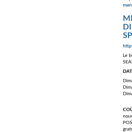
manu
M
DI
SP
http
Le b
SEA
DATE
Dima
Dima
Dima
COU
nou
POSS
grat