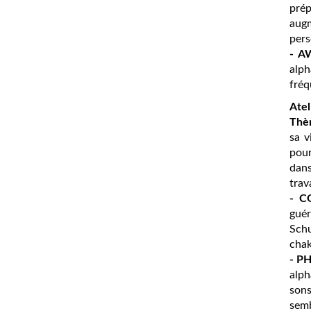
pré
augm
pers
- A
alph
fré
Atel
Thè
sa v
pour
dans
trava
- C
gué
Schu
chak
- P
alph
sons
semb