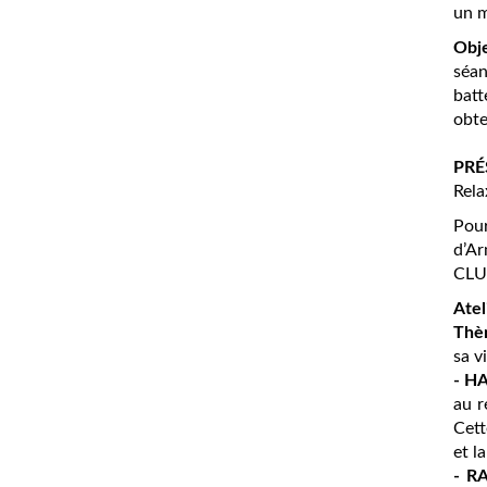
un m
Obje
sé
batt
obte
PRÉ
Rela
Pour
d’Ar
CLUB
Atel
Thè
sa v
- H
au r
Cett
et l
- R