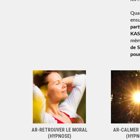
Quan
ensu
part
KAS
même
de S
pou
AR-RETROUVER LE MORAL
AR-CALMER 
(HYPNOSE)
(HYPN