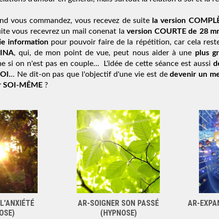
d vous commandez, vous recevez de suite 
la version COMPL
ite vous recevrez un mail conenat la 
version COURTE de 28 m
ie information
 pour pouvoir faire de la répétition, car cela rest
INA
, qui, de mon point de vue, peut nous aider à une 
plus g
 si on n'est pas en couple...  L'idée de cette séance est aussi 
d
OI.
.. Ne dit-on pas que l'objectif d'une vie est de 
devenir un 
r SOI-MÊME 
?
L'ANXIÉTÉ
AR-SOIGNER SON PASSÉ
AR-EXPA
OSE)
(HYPNOSE)