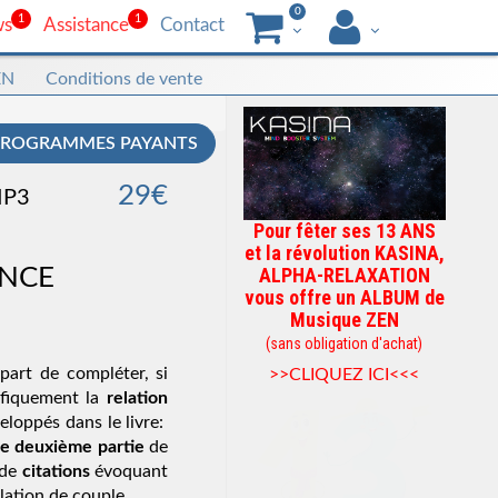
0
1
1
ws
Assistance
Contact
EN
Conditions de vente
PROGRAMMES PAYANTS
29€
MP3
Pour fêter ses 13 ANS
et la révolution KASINA,
ANCE
ALPHA-RELAXATION
vous offre un ALBUM de
Musique ZEN
(sans obligation d'achat)
part de compléter, si 
>>CLIQUEZ ICI<<<
ifiquement la 
relation 
eloppés dans le livre: 
e deuxième partie
 de 
 de 
citations
 évoquant 
lation de couple...