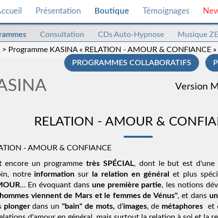
ccueil
Présentation
Boutique
Témoignages
Ne
grammes
Consultation
CDs Auto-Hypnose
Musique Z
> Programme KASINA « RELATION - AMOUR & CONFIANCE »
PROGRAMMES COLLABORATIFS
ASINA
Version 
RELATION - AMOUR & CONFI
ATION - AMOUR & CONFIANCE
st encore un programme 
très SPÉCIAL
, dont le but est d'une 
in, notre 
information
 sur 
la relation en général
 et plus spéc
MOUR
... En évoquant dans 
une première partie
, les notions dév
 hommes viennent de Mars et le femmes de Vénus"
, et dans 
un
 
plonger
 dans un 
"bain" de mots,
 d'
images
, de 
métaphores
  et
relations d'amour en général, mais surtout la relation à soi et la re