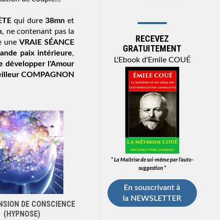
ÈTE
 qui dure 
38mn
 et 
n
, ne contenant pas la 
RECEVEZ
e une 
VRAIE SÉANCE 
GRATUITEMENT
rande paix intérieure
, 
L'Ebook d'Emile COUÉ
e développer l'Amour 
meilleur COMPAGNON 
“ La Maîtrise de soi-même par l’auto-
suggestion ”
En souscrivant à
la NEWSLETTER
NSION DE CONSCIENCE
(HYPNOSE)