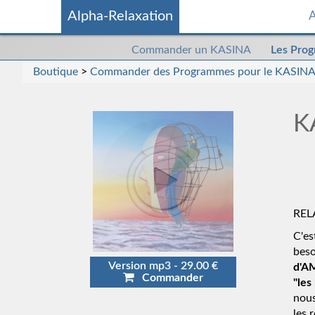
Alpha-Relaxation
A
Commander
Commander un KASINA
Les Pro
un
Boutique
>
Commander des Programmes pour le KASINA
kasina
K
REL
C'e
beso
Version mp3 - 29.00 €
d'A
Commander
"les
nous
les 