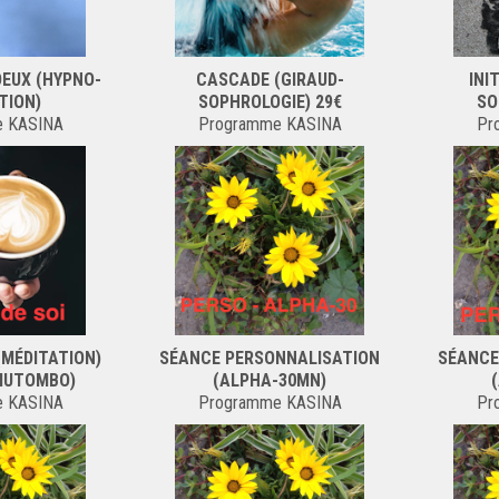
OEUX (HYPNO-
CASCADE (GIRAUD-
INI
TION)
SOPHROLOGIE) 29€
SO
e KASINA
Programme KASINA
Pr
(MÉDITATION)
SÉANCE PERSONNALISATION
SÉANCE
MUTOMBO)
(ALPHA-30MN)
e KASINA
Programme KASINA
Pr