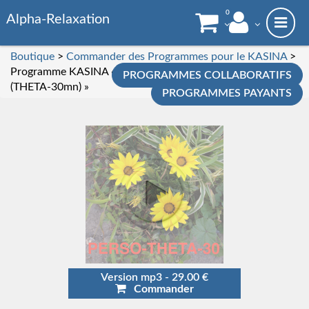
0
Alpha-Relaxation
Boutique
>
Commander des Programmes pour le KASINA
>
Programme KASINA « Séance PERSONNALISATION
PROGRAMMES COLLABORATIFS
(THETA-30mn) »
PROGRAMMES PAYANTS
Version mp3 - 29.00 €
Commander