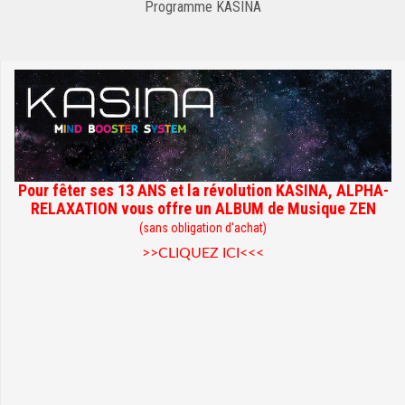
Programme KASINA
Pour fêter ses 13 ANS et la révolution KASINA, ALPHA-
RELAXATION vous offre un ALBUM de Musique ZEN
(sans obligation d'achat)
>>CLIQUEZ ICI<<<