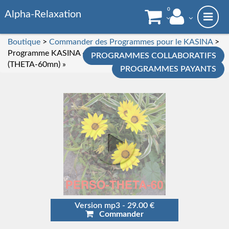
0
Alpha-Relaxation
Boutique
>
Commander des Programmes pour le KASINA
>
Programme KASINA « Séance PERSONNALISATION
PROGRAMMES COLLABORATIFS
(THETA-60mn) »
PROGRAMMES PAYANTS
Version mp3 - 29.00 €
Commander