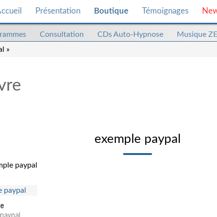
ccueil
Présentation
Boutique
Témoignages
Ne
grammes
Consultation
CDs Auto-Hypnose
Musique Z
l »
vre
exemple paypal
ple paypal
re
paypal