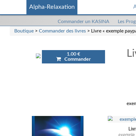
Alpha-Relaxation
A
Commander
Commander un KASINA
Les Pro
un
Boutique
>
Commander des livres
> Livre « exemple paypa
kasina
Li
1.00 €
Commander
exem
Liv
exemple 