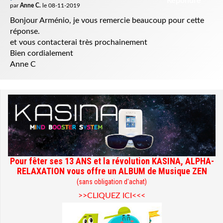
Répondre
par
Anne C.
le 08-11-2019
Bonjour Arménio, je vous remercie beaucoup pour cette
réponse.
et vous contacterai très prochainement
Bien cordialement
Anne C
Pour fêter ses 13 ANS et la révolution KASINA, ALPHA-
RELAXATION vous offre un ALBUM de Musique ZEN
(sans obligation d'achat)
>>CLIQUEZ ICI<<<