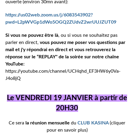
ouverte (environ 30mn avant):
https://us02web.zoom.us/j/6083543902?
pwd=L2pWVGp1dWo5OGQ2ZUdvZ2wrUUJZUT09
Si vous ne pouvez être là
, ou si vous ne souhaitez pas
parler en direct,
vous pouvez me poser vos questions par
mail et j'y répondrai en direct et vous retrouverez la
réponse sur le
“REPLAY" de la soirée
sur notre chaîne
YouTube:
https://youtube.com/channel/UCHqhd_EF3HW6y0Va-
J4o8jQ
Le VENDREDI 19 JANVIER
à partir de
20H30
Ce sera
la réunion mensuelle
du
CLUB KASINA
(cliquer
pour en savoir plus)