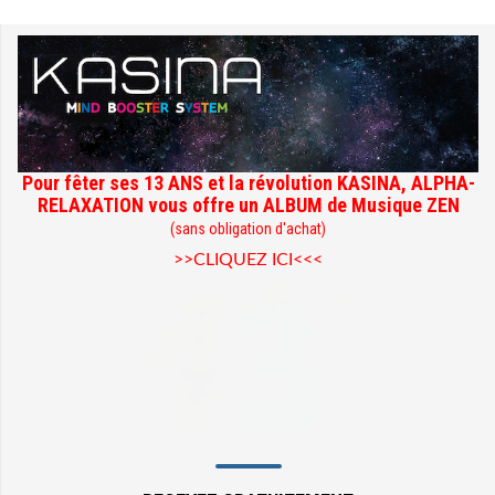
Pour fêter ses 13 ANS et la révolution KASINA, ALPHA-
RELAXATION vous offre un ALBUM de Musique ZEN
(sans obligation d'achat)
>>CLIQUEZ ICI<<<