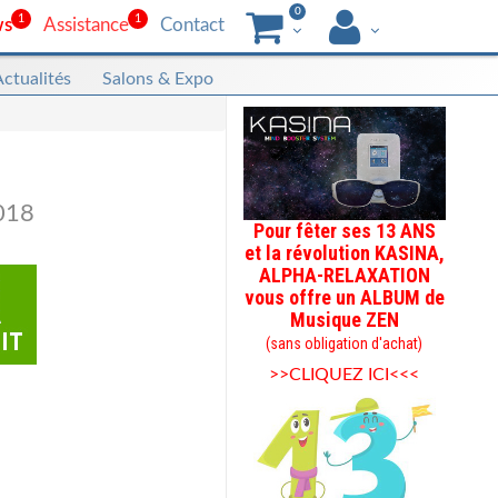
0
1
1
ws
Assistance
Contact
Actualités
Salons & Expo
018
Pour fêter ses 13 ANS
et la révolution KASINA,
ALPHA-RELAXATION
vous offre un ALBUM de
Musique ZEN
(sans obligation d'achat)
>>CLIQUEZ ICI<<<